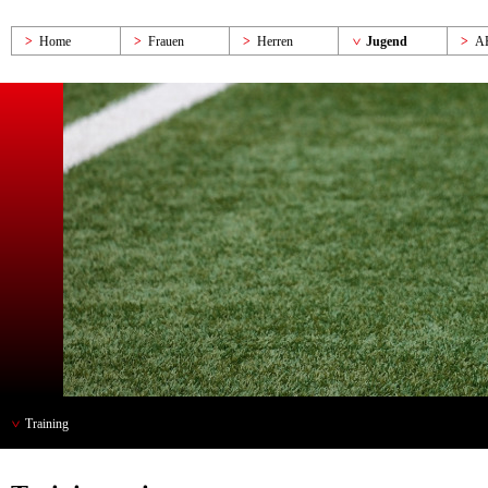
Home
Frauen
Herren
Jugend
A
Training