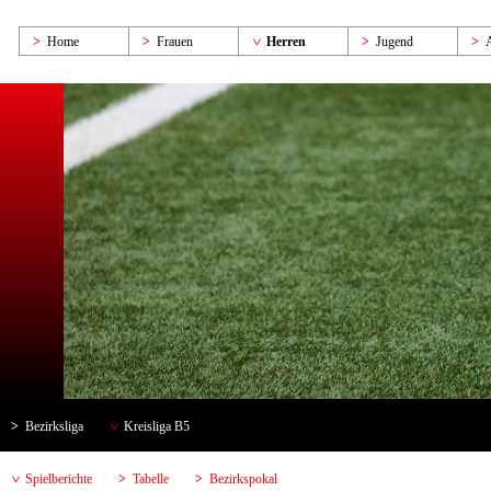
Home
Frauen
Herren
Jugend
Bezirksliga
Kreisliga B5
Spielberichte
Tabelle
Bezirkspokal