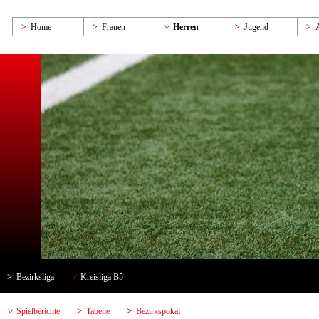
Home
Frauen
Herren
Jugend
Bezirksliga
Kreisliga B5
Spielberichte
Tabelle
Bezirkspokal