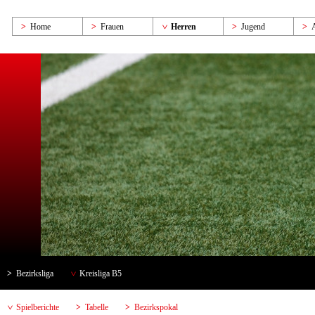
Home
Frauen
Herren
Jugend
Bezirksliga
Kreisliga B5
Spielberichte
Tabelle
Bezirkspokal