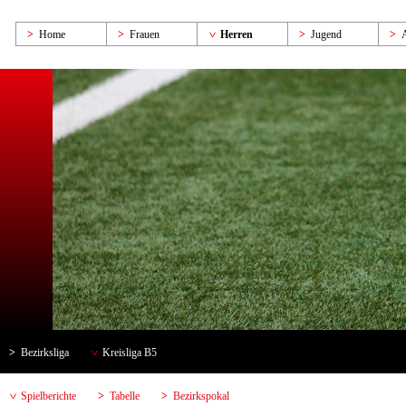
Home
Frauen
Herren
Jugend
Bezirksliga
Kreisliga B5
Spielberichte
Tabelle
Bezirkspokal